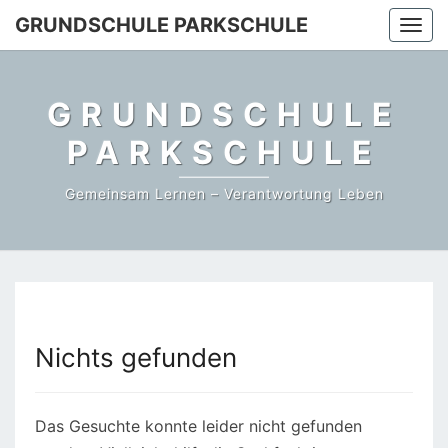
Skip
GRUNDSCHULE PARKSCHULE
Togg
to
navi
content
GRUNDSCHULE
PARKSCHULE
Gemeinsam Lernen – Verantwortung Leben
Nichts gefunden
Nichts
gefunden
Das Gesuchte konnte leider nicht gefunden