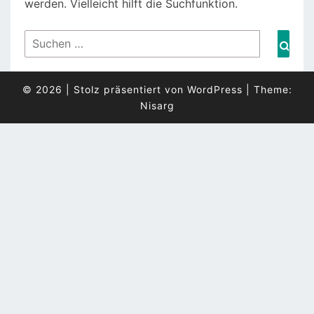
werden. Vielleicht hilft die Suchfunktion.
Suchen
Such
nach:
© 2026
|
Stolz präsentiert von
WordPress
|
Theme:
Nisarg